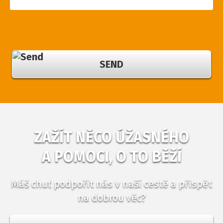
SEND
ZAŽÍT NĚCO ÚŽASNÉHO
A POMOCI, O TO BĚŽÍ
Máš chuť podpořit nás v naší cestě a přispět
na dobrou věc?