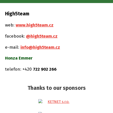
High5team
web:
www.high5team.cz
facebook:
@high5team.cz
e-mail:
info@high5team.cz
Honza Emmer
telefon: +420
722 902 266
Thanks to our sponsors